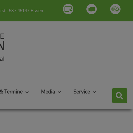
rstr. 58 · 45147 Essen
& Termine
Media
Service