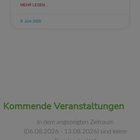
MEHR LESEN...
9. Juni 2026
Agenda
Gemeinsames
Gesunde
Musi
Schule
Lernen
Schule
Kommende Veranstaltungen