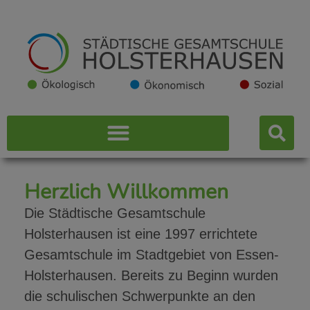
Erasmus
Mehr Infos
Herzlich Willkommen
Erasmus+ unterstützt das lebenslange Lernen, um
die schulische, berufliche und persönliche
Die Städtische Gesamtschule
Entwicklung von Menschen in Europa zu fördern.
Holsterhausen ist eine 1997 errichtete
Gesamtschule im Stadtgebiet von Essen-
Holsterhausen. Bereits zu Beginn wurden
die schulischen Schwerpunkte an den