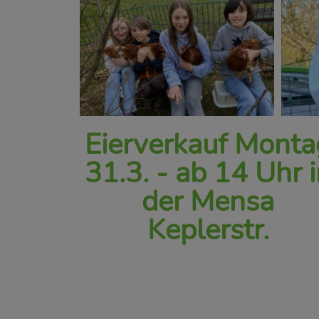
Eierverkauf Monta
31.3. - ab 14 Uhr 
der Mensa
Keplerstr.