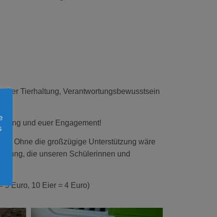
n über Tierhaltung, Verantwortungsbewusstsein
d
e
sterung und euer Engagement!
s
 hat. Ohne die großzügige Unterstützung wäre
ützung, die unseren Schülerinnen und
 3 Euro, 10 Eier = 4 Euro)