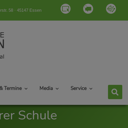
rstr. 58 · 45147 Essen
& Termine
Media
Service
er Schule