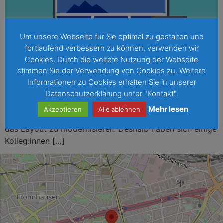
Um unsere Webseite für Sie optimal zu gestalten und
fortlaufend verbessern zu können, verwenden wir
Cookies. Durch die weitere Nutzung der Webseite
stimmen Sie der Verwendung von Cookies zu. Weitere
Informationen zu Cookies erhalten Sie in unserer
Wir starten im Schuljahr 2021/22 mit einer neuen
Datenschutzerklärung unter "Kontakt".
Homepage der Gesamtschule Holsterhausen. Die Idee
Mehr lesen
Akzeptieren
Alle ablehnen
war eine übersichtlichere Homepage zu gestalten und
das Layout zu modernisieren. Deshalb haben sich einige
Kolleg:innen […]