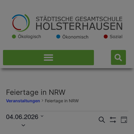
Feiertage in NRW
Veranstaltungen
Feiertage in NRW
04.06.2026
Veransta
Ve
Suche
Tag
Datum
Filter Anzeig
wählen.
Suche
An