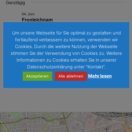
Ganztägig
und
Na
04. Juni
Ansichte
Fronleichnam
Navigati
calovo.de | Nordrhein-Westfalen, Deutschland
Um unsere Webseite für Sie optimal zu gestalten und
fortlaufend verbessern zu können, verwenden wir
Cookies. Durch die weitere Nutzung der Webseite
Vorheriger Tag
Nächster Tag
stimmen Sie der Verwendung von Cookies zu. Weitere
Informationen zu Cookies erhalten Sie in unserer
Datenschutzerklärung unter "Kontakt".
Kalender abonnieren
Mehr lesen
Akzeptieren
Alle ablehnen